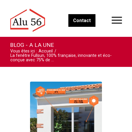
Contact
BLOG - A LA UNE
Vous êtes ici :
Accueil
/
La fenêtre Fullsun, 100% française, innovante et éco-
conçue avec 75% de ...